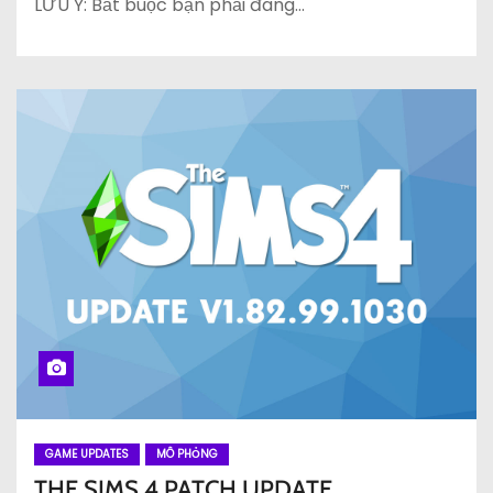
LƯU Ý: Bắt buộc bạn phải đang…
GAME UPDATES
MÔ PHỎNG
THE SIMS 4 PATCH UPDATE