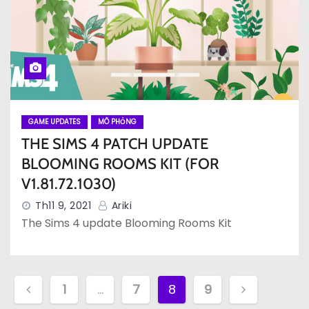
GAME UPDATES
MÔ PHỎNG
THE SIMS 4 PATCH UPDATE
BLOOMING ROOMS KIT (FOR
V1.81.72.1030)
Th11 9, 2021
Ariki
The Sims 4 update Blooming Rooms Kit
P
1
…
7
8
9