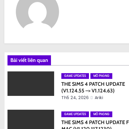
u
h
ư
ớ
n
Bài viết liên quan
g
b
GAME UPDATES
MÔ PHỎNG
THE SIMS 4 PATCH UPDATE
à
(V1.124.55 –> V1.124.63)
Th5 24, 2026
Ariki
i
v
GAME UPDATES
MÔ PHỎNG
THE SIMS 4 PATCH UPDATE 
i