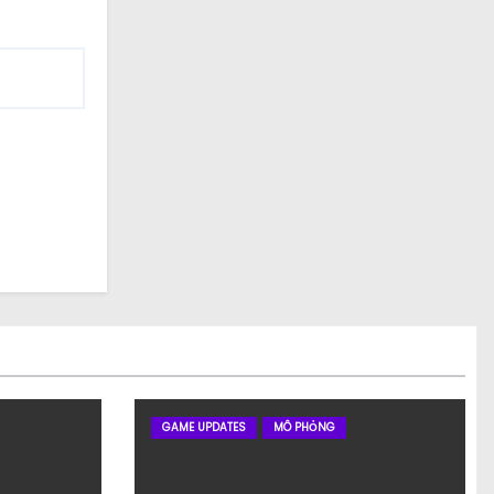
GAME UPDATES
MÔ PHỎNG