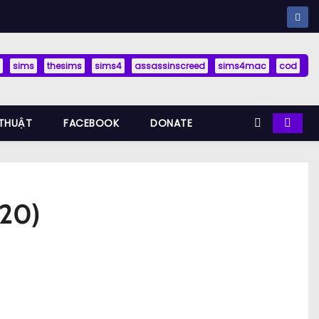
sims
thesims
sims4
assassinscreed
sims4mac
cod
THUẬT
FACEBOOK
DONATE
20)