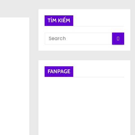
TÌM KIẾM
FANPAGE