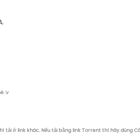
A.
é :v
ì tải ở link khác. Nếu tải bằng link Torrent thì hãy dùng 