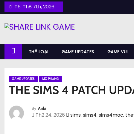
S
T6. Th8 7th, 2026
k
i
p
t
o
THỂ LOẠI
GAME UPDATES
GAME VUI
c
o
n
t
GAME UPDATES
MÔ PHỎNG
THE SIMS 4 PATCH UPDAT
e
n
t
By
Ariki
Th2 24, 2026
sims
,
sims4
,
sims4mac
,
the