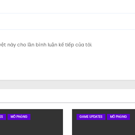
ệt này cho lần bình luận kế tiếp của tôi.
ES
MÔ PHỎNG
GAME UPDATES
MÔ PHỎNG