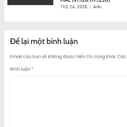
MAC (V1.120.117.1230)
Th2 24, 2026
Ariki
ế
t
Để lại một bình luận
Email của bạn sẽ không được hiển thị công khai.
Các
Bình luận
*