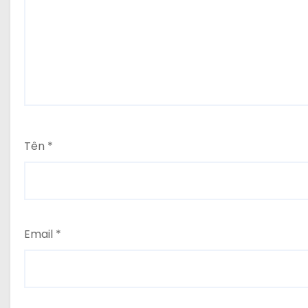
Tên
*
Email
*