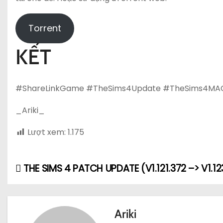
Torrent
KẾT
#ShareLinkGame #TheSims4Update #TheSims4MA
_Ariki_
Lượt xem:
1.175
THE SIMS 4 PATCH UPDATE (V1.121.372 –> V1.12
Đ
i
ề
Ariki