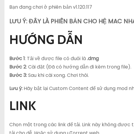
Bạn đang chơi ở phiên bản v1.120.117
LƯU Ý: ĐÂY LÀ PHIÊN BẢN CHO HỆ MAC NH
HƯỚNG DẪN
Bước 1
: Tải về được file có đuôi là
.dmg
Bước 2
: Cài đặt
(Đã có hướng dẫn đi kèm trong file).
Bước 3:
Sau khi cài xong. Chơi thôi.
Lưu ý:
Hãy bật lại Custom Content để sử dụng mod nh
LINK
Chọn một trong các link để tải. Link này không được th
tải cho dễ. Hoặc sử dụng uTorrent web.