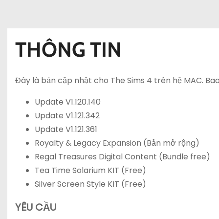
THÔNG TIN
Đây là bản cập nhật cho The Sims 4 trên hệ MAC. Ba
Update V1.120.140
Update V1.121.342
Update V1.121.361
Royalty & Legacy Expansion (Bản mở rộng)
Regal Treasures Digital Content (Bundle free)
Tea Time Solarium KIT (Free)
Silver Screen Style KIT (Free)
YÊU CẦU