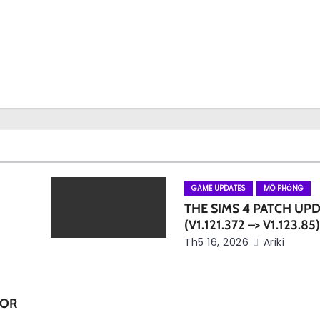
GAME UPDATES
MÔ PHỎNG
THE SIMS 4 PATCH UP
(V1.121.372 –> V1.123.85
Th5 16, 2026
Ariki
FOR