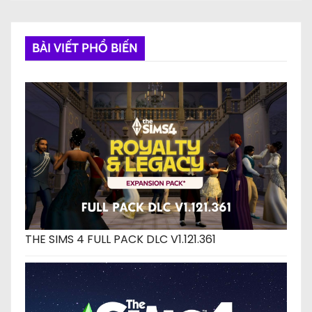
BÀI VIẾT PHỔ BIẾN
THE SIMS 4 FULL PACK DLC V1.121.361