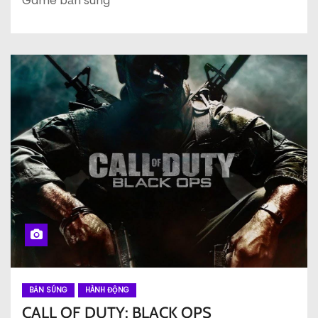
Game bắn súng
BẮN SÚNG
HÀNH ĐỘNG
CALL OF DUTY: BLACK OPS