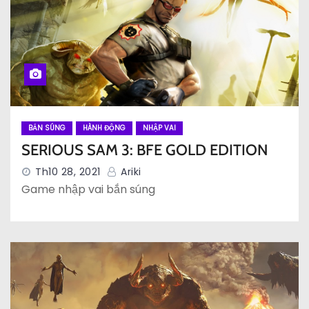
BẮN SÚNG
HÀNH ĐỘNG
NHẬP VAI
SERIOUS SAM 3: BFE GOLD EDITION
Th10 28, 2021
Ariki
Game nhập vai bắn súng