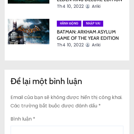
ế
Th4 10, 2022
Ariki
t
HÀNH ĐỘNG
NHẬP VAI
BATMAN: ARKHAM ASYLUM
GAME OF THE YEAR EDITION
Th4 10, 2022
Ariki
Để lại một bình luận
Email của bạn sẽ không được hiển thị công khai.
Các trường bắt buộc được đánh dấu
*
Bình luận
*