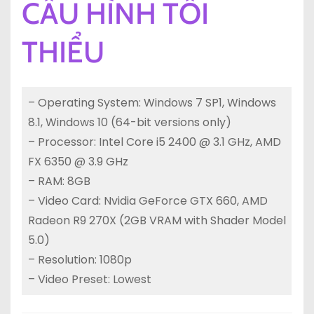
CẤU HÌNH TỐI
THIỂU
– Operating System: Windows 7 SP1, Windows
8.1, Windows 10 (64-bit versions only)
– Processor: Intel Core i5 2400 @ 3.1 GHz, AMD
FX 6350 @ 3.9 GHz
– RAM: 8GB
– Video Card: Nvidia GeForce GTX 660, AMD
Radeon R9 270X (2GB VRAM with Shader Model
5.0)
– Resolution: 1080p
– Video Preset: Lowest