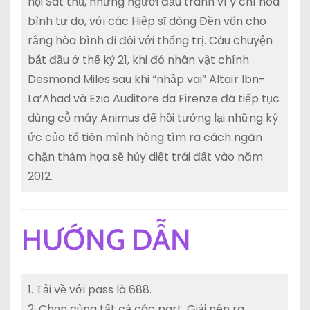
hội Sát thủ, những người đấu tranh vì ý chí hòa
bình tự do, với các Hiệp sĩ dòng Đền vốn cho
rằng hòa bình đi đôi với thống trị. Câu chuyện
bắt đầu ở thế kỷ 21, khi đó nhân vật chính
Desmond Miles sau khi “nhập vai” Altaïr Ibn-
La’Ahad và Ezio Auditore da Firenze đã tiếp tục
dùng cỗ máy Animus để hồi tưởng lại những ký
ức của tổ tiên mình hòng tìm ra cách ngăn
chặn thảm họa sẽ hủy diệt trái đất vào năm
2012.
HƯỚNG DẪN
1. Tải về với pass là 688.
2. Chọn cùng tất cả các part. Giải nén ra