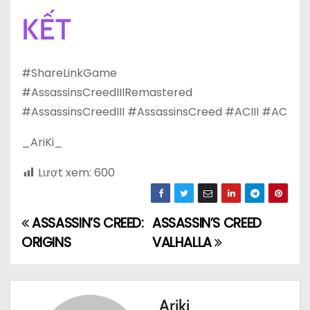
KẾT
#ShareLinkGame
#AssassinsCreedIIIRemastered
#AssassinsCreedIII #AssassinsCreed #ACIII #AC
_AriKi_
Lượt xem:
600
ASSASSIN’S CREED:
ASSASSIN’S CREED
Đ
ORIGINS
VALHALLA
i
ề
Ariki