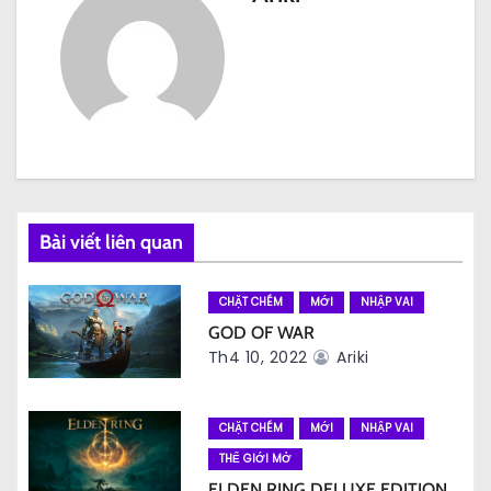
u
h
ư
ớ
n
g
Bài viết liên quan
b
CHẶT CHÉM
MỚI
NHẬP VAI
à
GOD OF WAR
Th4 10, 2022
Ariki
i
v
CHẶT CHÉM
MỚI
NHẬP VAI
i
THẾ GIỚI MỞ
ELDEN RING DELUXE EDITION