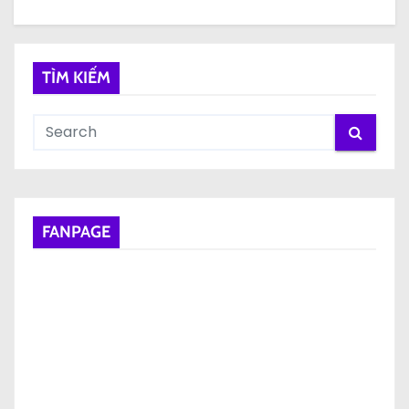
TÌM KIẾM
FANPAGE