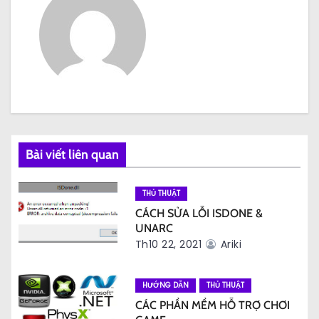
u
h
ư
ớ
n
g
Bài viết liên quan
b
THỦ THUẬT
à
CÁCH SỬA LỖI ISDONE &
UNARC
i
Th10 22, 2021
Ariki
v
HƯỚNG DẪN
THỦ THUẬT
i
CÁC PHẦN MỀM HỖ TRỢ CHƠI