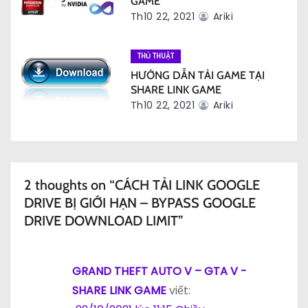
GAME
ế
Th10 22, 2021
Ariki
t
THỦ THUẬT
HƯỚNG DẪN TẢI GAME TẠI
SHARE LINK GAME
Th10 22, 2021
Ariki
2 thoughts on “CÁCH TẢI LINK GOOGLE
DRIVE BỊ GIỚI HẠN – BYPASS GOOGLE
DRIVE DOWNLOAD LIMIT”
GRAND THEFT AUTO V – GTA V -
SHARE LINK GAME
viết: