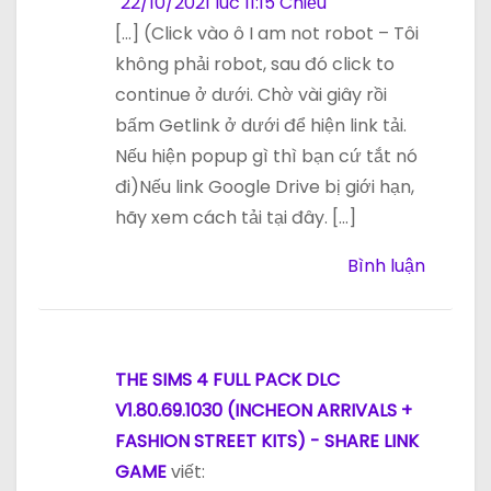
22/10/2021 lúc 11:15 Chiều
[…] (Click vào ô I am not robot – Tôi
không phải robot, sau đó click to
continue ở dưới. Chờ vài giây rồi
bấm Getlink ở dưới để hiện link tải.
Nếu hiện popup gì thì bạn cứ tắt nó
đi)Nếu link Google Drive bị giới hạn,
hãy xem cách tải tại đây. […]
Bình luận
THE SIMS 4 FULL PACK DLC
V1.80.69.1030 (INCHEON ARRIVALS +
FASHION STREET KITS) - SHARE LINK
GAME
viết: