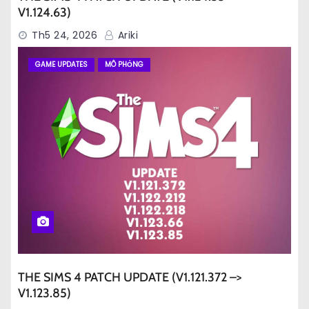
V1.124.63)
Th5 24, 2026
Ariki
GAME UPDATES
MÔ PHỎNG
THE SIMS 4 PATCH UPDATE (V1.121.372 –>
V1.123.85)