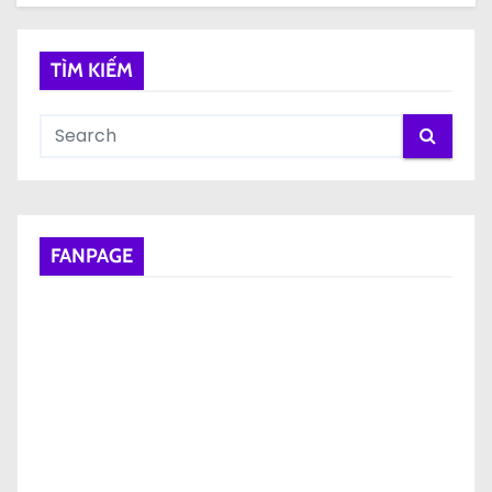
TÌM KIẾM
FANPAGE