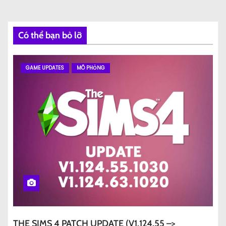
Có thể bạn bỏ lỡ
GAME UPDATES
MÔ PHỎNG
THE SIMS 4 PATCH UPDATE (V1.124.55 –>