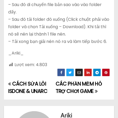
– Sau đó di chuyển file bản sao vào vào folder
đấy.
– Sau đó tải folder đó xuống (Click chuột phải vào
folder và chọn Tải xuống – Download). Khi tải thì
nó sẽ nén lại thành 1 file nén.
– Tải xong bạn giải nén nó ra và làm tiếp bước 6.
_Ariki_
Lượt xem:
4.803
CÁCH SỬA LỖI
CÁC PHẦN MỀM HỖ
Đ
ISDONE & UNARC
TRỢ CHƠI GAME
i
ề
Ariki