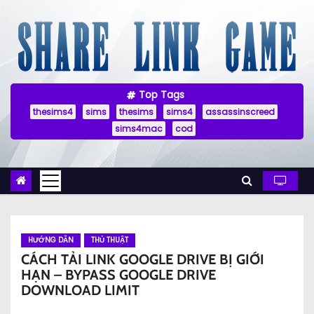
S
k
i
p
t
Top Tags
o
thesims4
sims
thesims
sims4
assassinscreed
c
sims4mac
cod
o
n
t
e
n
HƯỚNG DẪN
THỦ THUẬT
t
CÁCH TẢI LINK GOOGLE DRIVE BỊ GIỚI
HẠN – BYPASS GOOGLE DRIVE
DOWNLOAD LIMIT