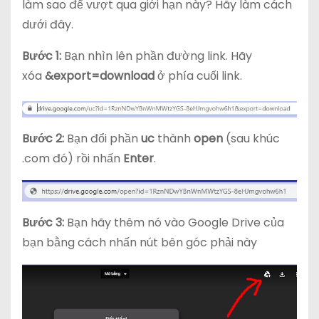
làm sao để vượt qua giới hạn này? Hãy làm cách
dưới đây.
Bước 1:
Bạn nhìn lên phần đường link. Hãy
xóa
&export=download
ở phía cuối link.
Bước 2:
Bạn đổi phần
uc
thành
open
(sau khúc
.com đó) rồi nhấn
Enter
.
Bước 3:
Bạn hãy thêm nó vào Google Drive của
bạn bằng cách nhấn nút bên góc phải này