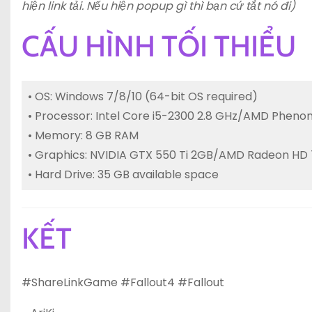
hiện link tải. Nếu hiện popup gì thì bạn cứ tắt nó đi)
CẤU HÌNH TỐI THIỂU
• OS: Windows 7/8/10 (64-bit OS required)
• Processor: Intel Core i5-2300 2.8 GHz/AMD Phenom 
• Memory: 8 GB RAM
• Graphics: NVIDIA GTX 550 Ti 2GB/AMD Radeon HD 
• Hard Drive: 35 GB available space
KẾT
#ShareLinkGame #Fallout4 #Fallout