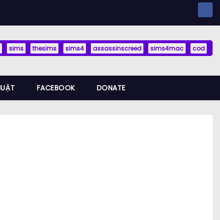
sims
thesims
sims4
assassinscreed
sims4mac
cod
HUẬT
FACEBOOK
DONATE