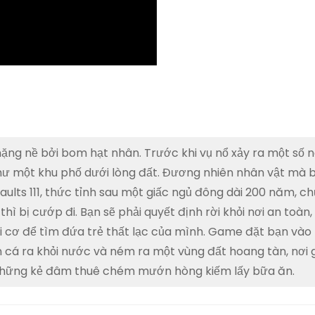
nặng nề bởi bom hạt nhân. Trước khi vụ nổ xảy ra một số 
ư một khu phố dưới lòng đất. Đương nhiên nhân vật mà b
aults 111, thức tỉnh sau một giấc ngủ đông dài 200 năm, c
ì bị cướp đi. Bạn sẽ phải quyết định rời khỏi nơi an toàn,
hời cơ để tìm đứa trẻ thất lạc của mình. Game đặt bạn vào
n cá ra khỏi nước và ném ra một vùng đất hoang tàn, nơi g
á những kẻ đâm thuê chém mướn hòng kiếm lấy bữa ăn.