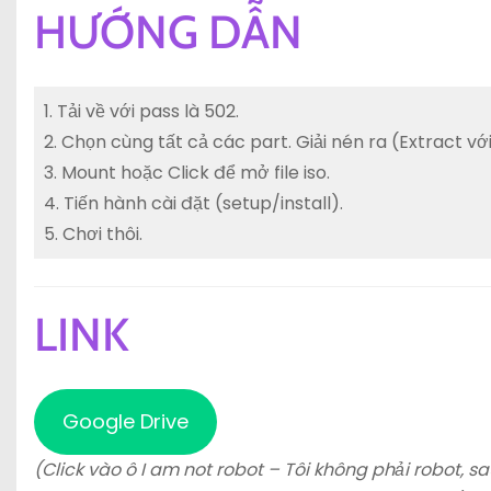
HƯỚNG DẪN
1. Tải về với pass là 502.
2. Chọn cùng tất cả các part. Giải nén ra (Extract 
3. Mount hoặc Click để mở file iso.
4. Tiến hành cài đặt (setup/install).
5. Chơi thôi.
LINK
Google Drive
(Click vào ô I am not robot – Tôi không phải robot, sa