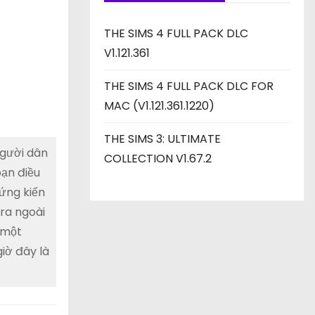
THE SIMS 4 FULL PACK DLC
V1.121.361
THE SIMS 4 FULL PACK DLC FOR
MAC (V1.121.361.1220)
THE SIMS 3: ULTIMATE
người dân
COLLECTION V1.67.2
ạn điều
hứng kiến
 ra ngoài
 một
iờ đây là