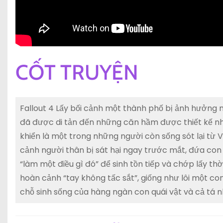
CỐT TRUYỆN
Fallout 4 Lấy bối cảnh một thành phố bị ảnh hưởng 
đã được di tản đến những căn hầm được thiết kế nh
khiển là một trong những người còn sống sót lại từ V
cảnh người thân bị sát hại ngay trước mắt, đứa con th
“làm một điều gì đó” để sinh tồn tiếp và chớp lấy t
hoàn cảnh “tay không tấc sắt”, giống như lôi một co
chỗ sinh sống của hàng ngàn con quái vật và cả t