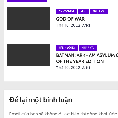
g
b
CHẶT CHÉM
MỚI
NHẬP VAI
GOD OF WAR
à
Th4 10, 2022
Ariki
i
v
HÀNH ĐỘNG
NHẬP VAI
BATMAN: ARKHAM ASYLUM 
i
OF THE YEAR EDITION
ế
Th4 10, 2022
Ariki
t
Để lại một bình luận
Email của bạn sẽ không được hiển thị công khai.
Các