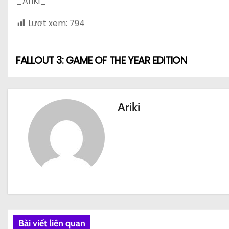
_AriKi_
Lượt xem:
794
FALLOUT 3: GAME OF THE YEAR EDITION
Đ
i
ề
Ariki
u
h
ư
ớ
n
Bài viết liên quan