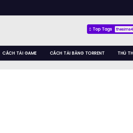
Top Tags
thesims4
CÁCH TẢI GAME
CÁCH TẢI BẰNG TORRENT
THỦ T