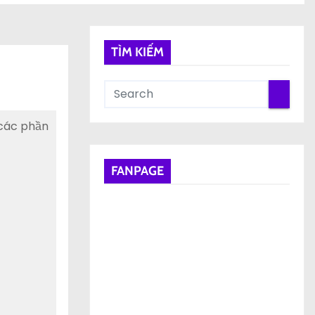
TÌM KIẾM
 các phần
FANPAGE