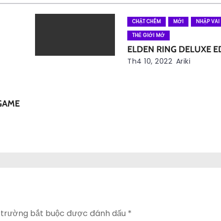
CHẶT CHÉM
MỚI
NHẬP VAI
THẾ GIỚI MỞ
ELDEN RING DELUXE E
Th4 10, 2022
Ariki
GAME
 trường bắt buộc được đánh dấu
*