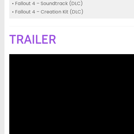
• Fallout 4 – Soundtrack (DLC)
• Fallout 4 – Creation Kit (DLC)
TRAILER