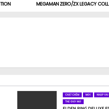
ITION
MEGAMAN ZERO/ZX LEGACY COL
CHẶT CHÉM
MỚI
NHẬP VAI
THẾ GIỚI MỞ
ELDEN RING DELUXE E