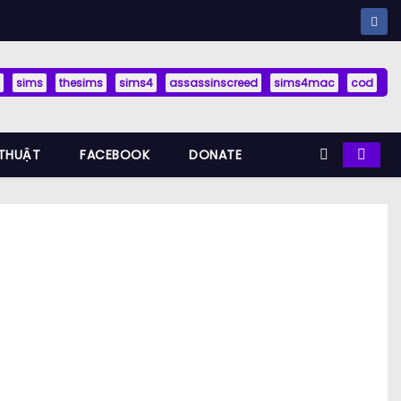
sims
thesims
sims4
assassinscreed
sims4mac
cod
THUẬT
FACEBOOK
DONATE