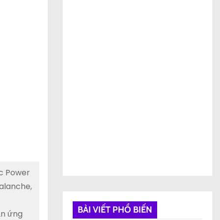
ic Power
alanche,
BÀI VIẾT PHỔ BIẾN
ản ứng