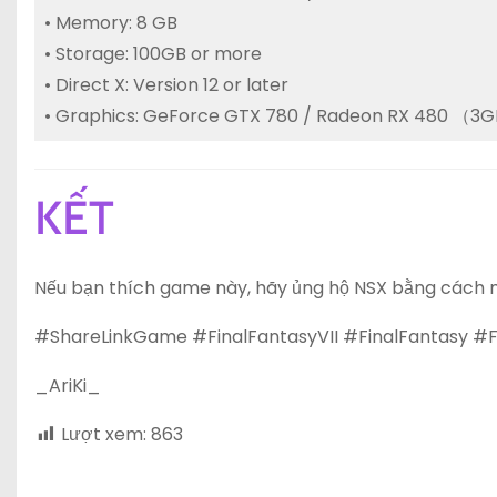
• Memory: 8 GB
• Storage: 100GB or more
• Direct X: Version 12 or later
• Graphics: GeForce GTX 780 / Radeon RX 480 （
KẾT
Nếu bạn thích game này, hãy ủng hộ NSX bằng cách 
#ShareLinkGame #FinalFantasyVII #FinalFantasy #
_AriKi_
Lượt xem:
863