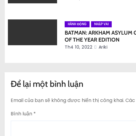
i
v
HÀNH ĐỘNG
NHẬP VAI
BATMAN: ARKHAM ASYLUM 
i
OF THE YEAR EDITION
ế
Th4 10, 2022
Ariki
t
Để lại một bình luận
Email của bạn sẽ không được hiển thị công khai.
Các
Bình luận
*