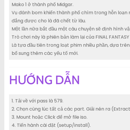
Mako 1 ở thành phố Midgar.
Vụ đánh bom khiến thành phố chìm trong hỗn loạn rự
đắng được cho là đã chết từ lâu.
Một lần nữa bắt đầu một câu chuyện sẽ định hình vậ
Trò chơi này là phiên bản làm lại của FINAL FANTASY
Là tựa đầu tiên trong loạt phim nhiều phần, dựa trên
bổ sung thêm các yếu tố mới.
HƯỚNG DẪN
1. Tải về với pass là 579.
2. Chọn cùng lúc tất cả các part. Giải nén ra (Extr
3. Mount hoặc Click để mở file iso.
4. Tiến hành cài đặt (setup/install).