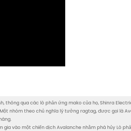
h, thông qua các lò phản ứng mako của họ, Shinra Electr
Một nhóm theo chủ nghĩa lý tưởng ragtag, được gọi là Av
háng.
am gia vào một chiến dịch Avalanche nhằm phá hủy Lò ph