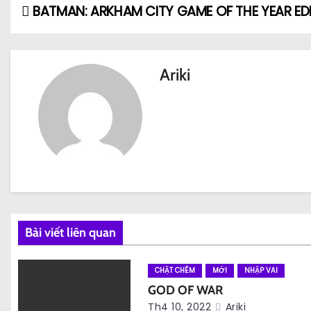
BATMAN: ARKHAM CITY GAME OF THE YEAR ED
Đ
i
ề
Ariki
u
h
ư
ớ
n
Bài viết liên quan
g
b
CHẶT CHÉM
MỚI
NHẬP VAI
GOD OF WAR
à
Th4 10, 2022
Ariki