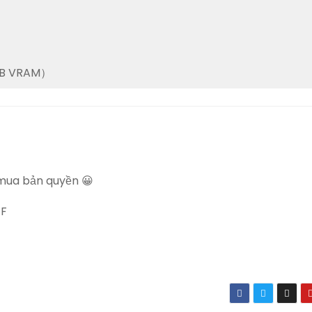
3GB VRAM）
mua bản quyền 😀
FF