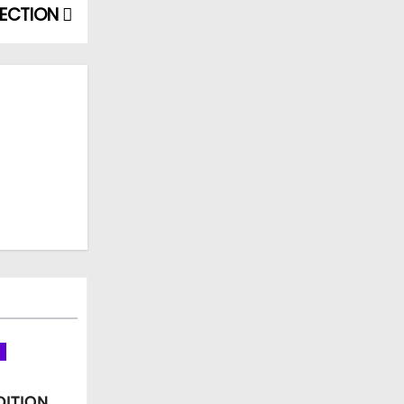
LECTION
DITION