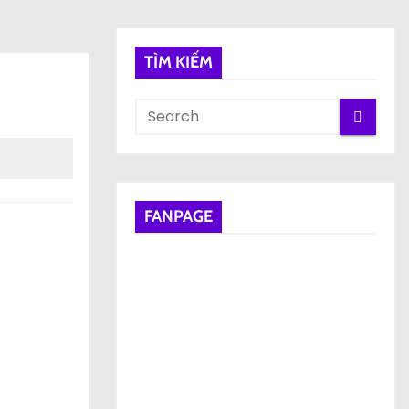
TÌM KIẾM
FANPAGE