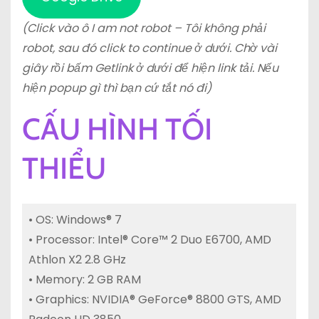
(Click vào ô I am not robot – Tôi không phải
robot, sau đó click to continue ở dưới. Chờ vài
giây rồi bấm Getlink ở dưới để hiện link tải. Nếu
hiện popup gì thì bạn cứ tắt nó đi)
CẤU HÌNH TỐI
THIỂU
• OS: Windows® 7
• Processor: Intel® Core™ 2 Duo E6700, AMD
Athlon X2 2.8 GHz
• Memory: 2 GB RAM
• Graphics: NVIDIA® GeForce® 8800 GTS, AMD