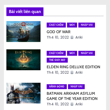
g
Bài viết liên quan
b
à
CHẶT CHÉM
MỚI
NHẬP VAI
GOD OF WAR
i
Th4 10, 2022
Ariki
v
i
CHẶT CHÉM
MỚI
NHẬP VAI
THẾ GIỚI MỞ
ế
ELDEN RING DELUXE EDITION
Th4 10, 2022
Ariki
t
HÀNH ĐỘNG
NHẬP VAI
BATMAN: ARKHAM ASYLUM
GAME OF THE YEAR EDITION
Th4 10, 2022
Ariki