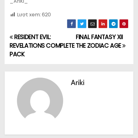
_AriKi_
Lượt xem:
620
RESIDENT EVIL:
FINAL FANTASY XII
Đ
REVELATIONS COMPLETE
THE ZODIAC AGE
i
PACK
ề
u
Ariki
h
ư
ớ
n