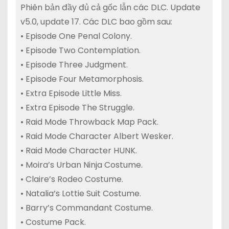
Phiên bản đầy đủ cả gốc lẫn các DLC. Update
v5.0, update 17. Các DLC bao gồm sau:
• Episode One Penal Colony.
• Episode Two Contemplation.
• Episode Three Judgment.
• Episode Four Metamorphosis.
• Extra Episode Little Miss.
• Extra Episode The Struggle.
• Raid Mode Throwback Map Pack.
• Raid Mode Character Albert Wesker.
• Raid Mode Character HUNK.
• Moira’s Urban Ninja Costume.
• Claire’s Rodeo Costume.
• Natalia’s Lottie Suit Costume.
• Barry’s Commandant Costume.
• Costume Pack.