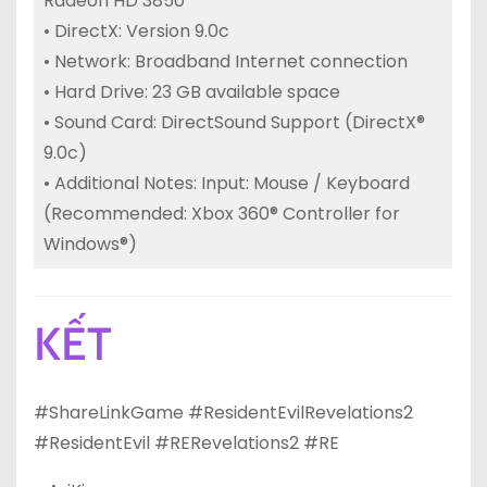
Radeon HD 3850
• DirectX: Version 9.0c
• Network: Broadband Internet connection
• Hard Drive: 23 GB available space
• Sound Card: DirectSound Support (DirectX®
9.0c)
• Additional Notes: Input: Mouse / Keyboard
(Recommended: Xbox 360® Controller for
Windows®)
KẾT
#ShareLinkGame #ResidentEvilRevelations2
#ResidentEvil #RERevelations2 #RE