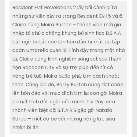
Resident Evil: Revelations 2 lấy bối cảnh giữa
những sự kiện xảy ra trong Resident Evil 5 và 6.
Claire cùng Moira Burton – thành viên mới gia
nhập tổ chức chống khủng bố sinh học B.S.A.A
bất ngờ bị bắt cóc lên hòn đảo bí mật do tập
đoàn Umbrella quản lý. Tỉnh dậy trong một nhà
tù, Claire cùng kinh nghiệm sống sót sau thảm
họa Raccoon City và sự trợ giúp đến từ cô
nàng trẻ tuổi Moira buộc phải tìm cách thoát
thân. Cùng lúc đó, Barry Burton cũng đặt chân
lên hòn đảo với mục đích tìm lại con gái Moira
bị mất tích đột ngột của mình. Tại đây, cựu
thành viên biệt đội S.T.A.R.S gặp gỡ Natalia
Korda – một cô bé với những năng lực siêu
nhiên bí ẩn.