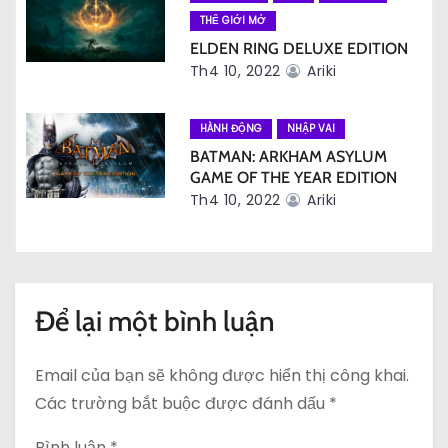
i
THẾ GIỚI MỞ
ELDEN RING DELUXE EDITION
ế
Th4 10, 2022
Ariki
t
HÀNH ĐỘNG
NHẬP VAI
BATMAN: ARKHAM ASYLUM
GAME OF THE YEAR EDITION
Th4 10, 2022
Ariki
Để lại một bình luận
Email của bạn sẽ không được hiển thị công khai.
Các trường bắt buộc được đánh dấu
*
Bình luận
*