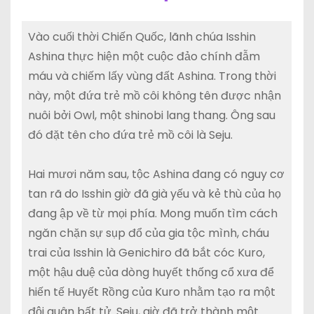
Vào cuối thời Chiến Quốc, lãnh chúa Isshin
Ashina thực hiện một cuộc đảo chính đẫm
máu và chiếm lấy vùng đất Ashina. Trong thời
này, một đứa trẻ mồ côi không tên được nhận
nuôi bởi Owl, một shinobi lang thang. Ông sau
đó đặt tên cho đứa trẻ mồ côi là Seju.
Hai mươi năm sau, tộc Ashina đang có nguy cơ
tan rã do Isshin giờ đã già yếu và kẻ thù của họ
đang ập về từ mọi phía. Mong muốn tìm cách
ngăn chặn sự sụp đổ của gia tộc mình, cháu
trai của Isshin là Genichiro đã bắt cóc Kuro,
một hậu duệ của dòng huyết thống cổ xưa để
hiến tế Huyết Rồng của Kuro nhằm tạo ra một
đội quân bất tử. Seju, giờ đã trở thành một