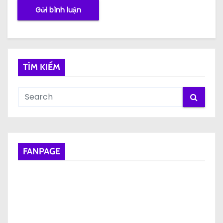
TÌM KIẾM
FANPAGE