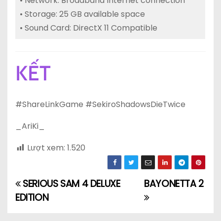
• Network: Broadband Internet connection
• Storage: 25 GB available space
• Sound Card: DirectX 11 Compatible
KẾT
#ShareLinkGame #SekiroShadowsDieTwice
_AriKi_
Lượt xem:
1.520
SERIOUS SAM 4 DELUXE
BAYONETTA 2
Đ
EDITION
i