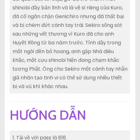
shinobi đầy bản lĩnh và là vệ sĩ riêng của Kuro,
đã cố ngăn chặn Genichiro nhưng đã thất bại
và bị chém đứt cánh tay trái. Sekiro sống sót
sau những vết thương vì Kuro đã cho anh
Huyết Rồng từ ba năm trước. Tỉnh dậy trong
một ngôi đền bỏ hoang, anh gặp Nhà điêu
khắc, một cựu shinobi hiện đang chạm khắc
tượng Phật. Ông cho Sekiro một cánh tay nhẫn
giả nhân tạo tinh vi có thể sử dụng nhiều thiết
bị và vũ khí khác nhau.
HƯỚNG DẪN
1. Tải về với pass là 818.