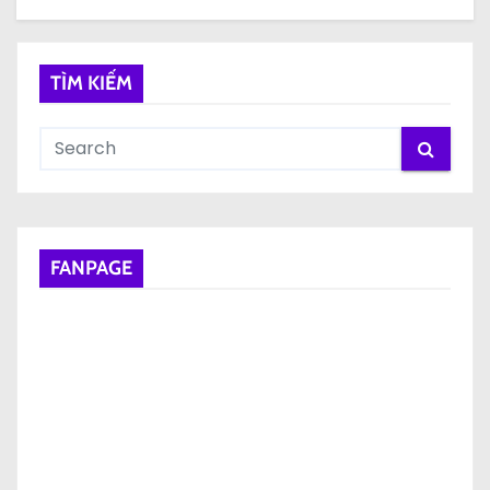
TÌM KIẾM
FANPAGE