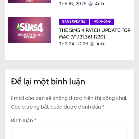
t
Th5 16, 2026
Ariki
GAME UPDATES
MÔ PHỎNG
THE SIMS 4 PATCH UPDATE FOR
MAC (V1.121.361.1220)
Th2 24, 2026
Ariki
Để lại một bình luận
Email của bạn sẽ không được hiển thị công khai.
Các trường bắt buộc được đánh dấu
*
Bình luận
*