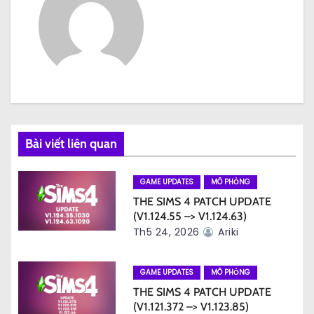
h
ư
ớ
n
g
Bài viết liên quan
b
à
GAME UPDATES
MÔ PHỎNG
THE SIMS 4 PATCH UPDATE
i
(V1.124.55 –> V1.124.63)
Th5 24, 2026
Ariki
v
i
GAME UPDATES
MÔ PHỎNG
ế
THE SIMS 4 PATCH UPDATE
(V1.121.372 –> V1.123.85)