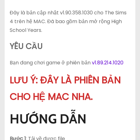
Đây là bản cập nhật v1.90.358.1030 cho The Sims
4 trên hệ MAC. Đã bao gồm bản mở rộng High
School Years.
YÊU CẦU
Bạn đang chơi game ở phiên bản
v1.89.214.1020
LƯU Ý: ĐÂY LÀ PHIÊN BẢN
CHO HỆ MAC NHA.
HƯỚNG DẪN
Bước 1
: Tải về được file