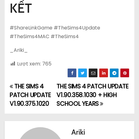
KẾT
#ShareLinkGame #TheSims4Update
#TheSims4MAC #TheSims4
_Ariki_
Lượt xem:
765
THE SIMS 4
THE SIMS 4 PATCH UPDATE
Đ
PATCH UPDATE
V1.90.358.1030 + HIGH
i
V1.90.375.1020
SCHOOL YEARS
ề
u
Ariki