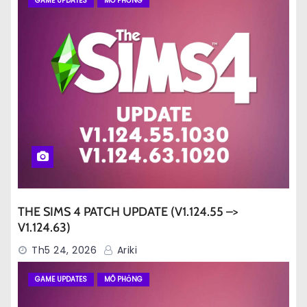
GAME UPDATES
MÔ PHỎNG
THE SIMS 4 PATCH UPDATE (V1.124.55 –>
V1.124.63)
Th5 24, 2026
Ariki
GAME UPDATES
MÔ PHỎNG