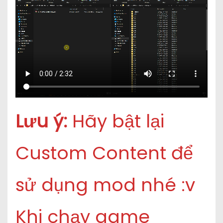
Lưu ý:
Hãy bật lại
Custom Content để
sử dụng mod nhé :v
Khi chạy game