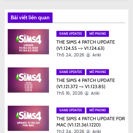
b
à
Bài viết liên quan
i
GAME UPDATES
MÔ PHỎNG
v
THE SIMS 4 PATCH UPDATE
(V1.124.55 –> V1.124.63)
i
Th5 24, 2026
Ariki
ế
GAME UPDATES
MÔ PHỎNG
t
THE SIMS 4 PATCH UPDATE
(V1.121.372 –> V1.123.85)
Th5 16, 2026
Ariki
GAME UPDATES
MÔ PHỎNG
THE SIMS 4 PATCH UPDATE FOR
MAC (V1.121.361.1220)
Th2 24, 2026
Ariki