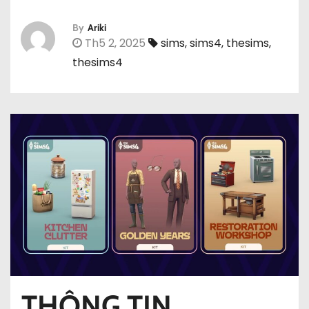
By
Ariki
Th5 2, 2025
sims
,
sims4
,
thesims
,
thesims4
THÔNG TIN