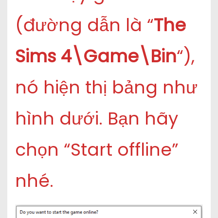
(đường dẫn là “
The
Sims 4\Game\Bin
“),
nó hiện thị bảng như
hình dưới. Bạn hãy
chọn “Start offline”
nhé.