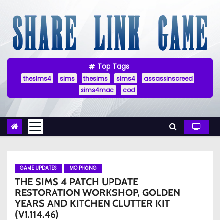
S
k
i
p
t
Top Tags
o
thesims4
sims
thesims
sims4
assassinscreed
c
sims4mac
cod
o
n
t
e
n
GAME UPDATES
MÔ PHỎNG
t
THE SIMS 4 PATCH UPDATE
RESTORATION WORKSHOP, GOLDEN
YEARS AND KITCHEN CLUTTER KIT
(V1.114.46)