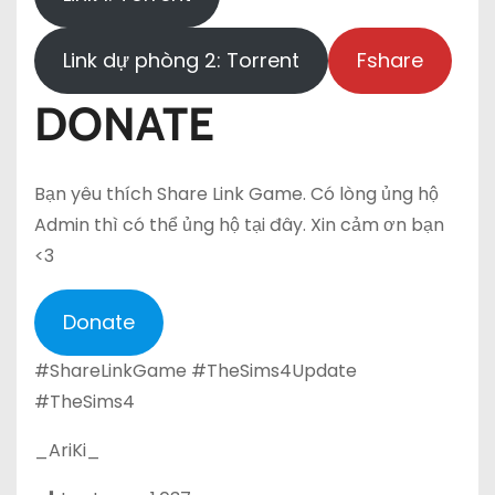
Link dự phòng 2: Torrent
Fshare
DONATE
Bạn yêu thích Share Link Game. Có lòng ủng hộ
Admin thì có thể ủng hộ tại đây. Xin cảm ơn bạn
<3
Donate
#ShareLinkGame #TheSims4Update
#TheSims4
_AriKi_