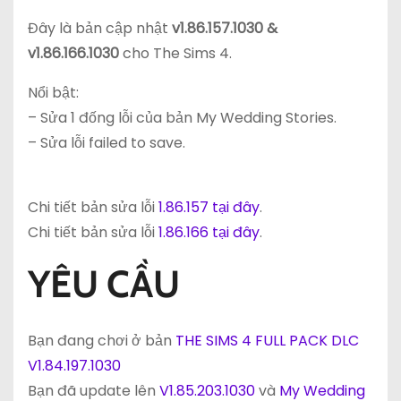
Đây là bản cập nhật
v
1.86.157.1030 &
v1.86.166.1030
cho The Sims 4.
Nổi bật:
– Sửa 1 đống lỗi của bản My Wedding Stories.
– Sửa lỗi failed to save.
Chi tiết bản sửa lỗi
1.86.157 tại đây
.
Chi tiết bản sửa lỗi
1.86.166 tại đây
.
YÊU CẦU
Bạn đang chơi ở bản
THE SIMS 4 FULL PACK DLC
V1.84.197.1030
Bạn đã update lên
V1.85.203.1030
và
My Wedding