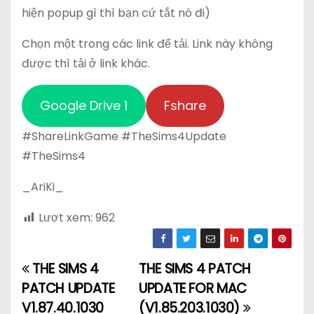
hiện popup gì thì bạn cứ tắt nó đi)
Chọn một trong các link để tải. Link này không
được thì tải ở link khác.
Google Drive 1
Fshare
#ShareLinkGame #TheSims4Update
#TheSims4
_AriKi_
Lượt xem:
962
THE SIMS 4
THE SIMS 4 PATCH
Đ
PATCH UPDATE
UPDATE FOR MAC
i
V1.87.40.1030
(V1.85.203.1030)