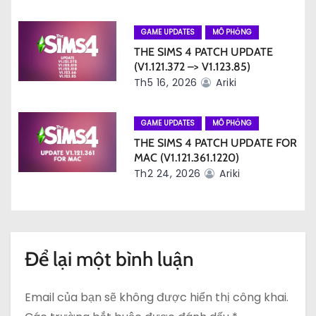
i
GAME UPDATES
MÔ PHỎNG
ế
THE SIMS 4 PATCH UPDATE
(V1.121.372 –> V1.123.85)
t
Th5 16, 2026
Ariki
GAME UPDATES
MÔ PHỎNG
THE SIMS 4 PATCH UPDATE FOR
MAC (V1.121.361.1220)
Th2 24, 2026
Ariki
Để lại một bình luận
Email của bạn sẽ không được hiển thị công khai.