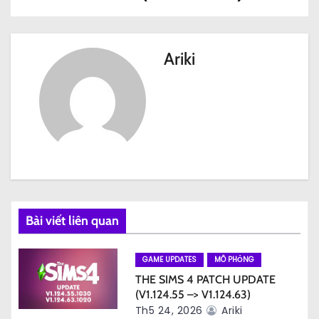
ề
u
Ariki
h
ư
ớ
n
g
Bài viết liên quan
b
à
GAME UPDATES
MÔ PHỎNG
THE SIMS 4 PATCH UPDATE
i
(V1.124.55 –> V1.124.63)
Th5 24, 2026
Ariki
v