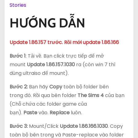
Stories
HƯỚNG DẪN
Update 1.86.157 trước. Rồi mới update 1.86.166
Bước 1
: Tải về. Bạn click trực tiếp để mở
mount
Update 1.86.157.1030
ra (còn win 7 thì
dùng ultraiso để mount).
Bước 2:
Bạn hãy
Copy
toàn bộ folder bên
trong đó. Rồi qua bên folder
The Sims 4
của bạn
(Chỗ chứa các folder game của
bạn).
Paste
vào.
Replace
luôn.
Bước 3:
Mount/Click
Update 1.86.166.1030
. Copy
toàn bộ bên trong và Paste-replace vào folder