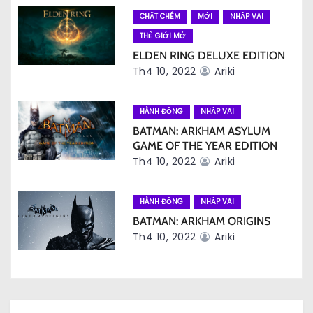
b
CHẶT CHÉM
MỚI
NHẬP VAI
à
THẾ GIỚI MỞ
ELDEN RING DELUXE EDITION
i
Th4 10, 2022
Ariki
v
HÀNH ĐỘNG
NHẬP VAI
i
BATMAN: ARKHAM ASYLUM
ế
GAME OF THE YEAR EDITION
Th4 10, 2022
Ariki
t
HÀNH ĐỘNG
NHẬP VAI
BATMAN: ARKHAM ORIGINS
Th4 10, 2022
Ariki