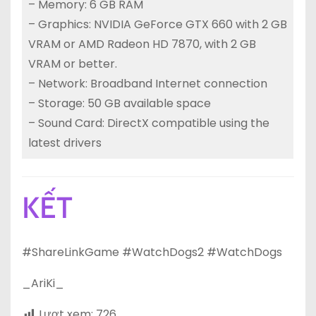
– Memory: 6 GB RAM
– Graphics: NVIDIA GeForce GTX 660 with 2 GB
VRAM or AMD Radeon HD 7870, with 2 GB
VRAM or better.
– Network: Broadband Internet connection
– Storage: 50 GB available space
– Sound Card: DirectX compatible using the
latest drivers
KẾT
#ShareLinkGame #WatchDogs2 #WatchDogs
_AriKi_
Lượt xem:
726