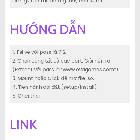
đơn giản là thế nhưng…hãy chờ xem!
HƯỚNG DẪN
1. Tải về với pass là 712.
2. Chọn cùng tất cả các part. Giải nén ra
(Extract với pass là “www.ovagames.com”).
3. Mount hoặc Click để mở file iso.
4. Tiến hành cài đặt (setup/install).
5. Chơi thôi.
LINK