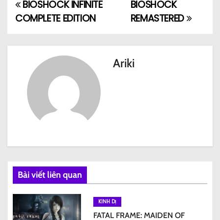
BIOSHOCK INFINITE
BIOSHOCK
Đ
COMPLETE EDITION
REMASTERED
i
ề
Ariki
u
h
ư
ớ
n
g
Bài viết liên quan
b
KINH DỊ
à
FATAL FRAME: MAIDEN OF