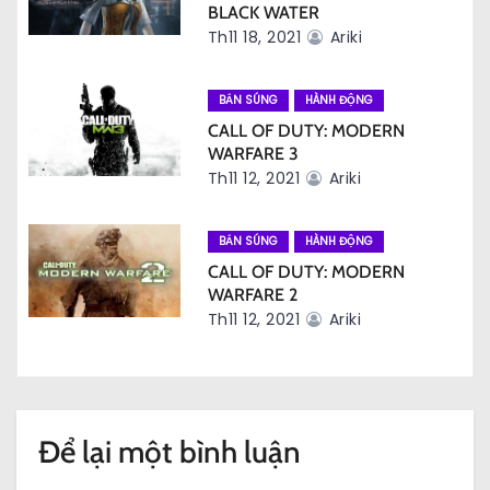
BLACK WATER
i
Th11 18, 2021
Ariki
v
BẮN SÚNG
HÀNH ĐỘNG
i
CALL OF DUTY: MODERN
WARFARE 3
ế
Th11 12, 2021
Ariki
t
BẮN SÚNG
HÀNH ĐỘNG
CALL OF DUTY: MODERN
WARFARE 2
Th11 12, 2021
Ariki
Để lại một bình luận