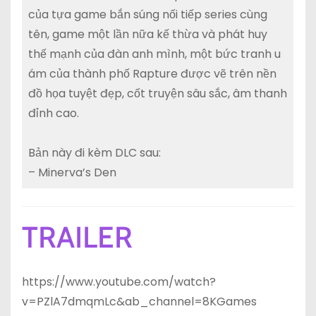
của tựa game bắn súng nối tiếp series cùng
tên, game một lần nữa kế thừa và phát huy
thế mạnh của đàn anh mình, một bức tranh u
ám của thành phố Rapture được vẽ trên nền
đồ họa tuyệt đẹp, cốt truyện sâu sắc, âm thanh
đỉnh cao.
Bản này đi kèm DLC sau:
– Minerva’s Den
TRAILER
https://www.youtube.com/watch?
v=PZlA7dmqmLc&ab_channel=8KGames