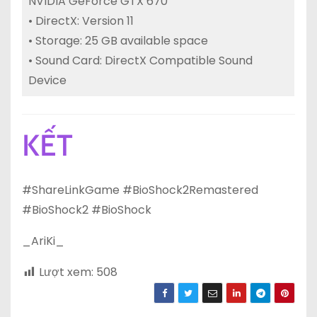
NVIDIA GeForce GTX 670
• DirectX: Version 11
• Storage: 25 GB available space
• Sound Card: DirectX Compatible Sound
Device
KẾT
#ShareLinkGame #BioShock2Remastered
#BioShock2 #BioShock
_AriKi_
Lượt xem:
508