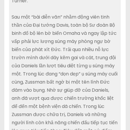
Turner.
Sau một “bài diễn văn” nhằm động viên tinh
thần của Đại tướng Davis, toàn bộ Sư đoàn Bộ
binh đổ bộ lên bờ biển Omaha và ngay lập tức
vấp phải lực lượng súng máy phòng ngự bờ
biển của phát xít Đức. Trải qua nhiều nỗ lực
trườn mình dưới dây kẽm gai và cát, trung đội
của Daniels lần lượt tiêu diệt từng ụ súng máy
một. Trong lúc đang “dọn dẹp” ụ súng máy cuối
cùng, Zussman bất ngờ bị một tên lính Đức
đâm vào bụng. Nhờ sự giúp đỡ của Daniels,
anh đã vượt qua được chiến trường khốc liệt
để đến một bệnh viện dã chiến. Trong lúc
Zussman được chữa trị, Daniels và những
người lính còn khả năng chiến đấu tiếp tục tiến