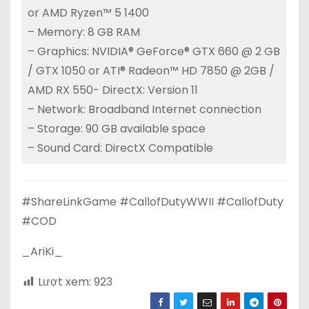
or AMD Ryzen™ 5 1400
– Memory: 8 GB RAM
– Graphics: NVIDIA® GeForce® GTX 660 @ 2 GB
/ GTX 1050 or ATI® Radeon™ HD 7850 @ 2GB /
AMD RX 550- DirectX: Version 11
– Network: Broadband Internet connection
– Storage: 90 GB available space
– Sound Card: DirectX Compatible
#ShareLinkGame #CallofDutyWWII #CallofDuty
#COD
_AriKi_
Lượt xem:
923