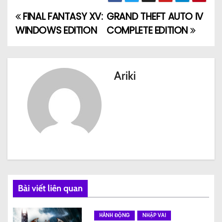
FINAL FANTASY XV:
GRAND THEFT AUTO IV
Đ
WINDOWS EDITION
COMPLETE EDITION
i
ề
Ariki
u
h
ư
ớ
n
g
Bài viết liên quan
b
HÀNH ĐỘNG
NHẬP VAI