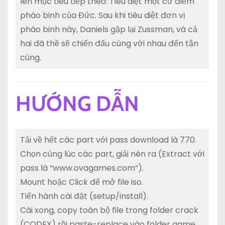
lên mục tiêu tiếp theo: Tiêu diệt một cứ điểm
pháo binh của Đức. Sau khi tiêu diệt đơn vị
pháo binh này, Daniels gặp lại Zussman, và cả
hai đã thề sẽ chiến đấu cùng với nhau đến tận
cùng.
HƯỚNG DẪN
Tải về hết các part với pass download là 770.
Chọn cùng lúc các part, giải nén ra (Extract với
pass là “www.ovagames.com”).
Mount hoặc Click để mở file iso.
Tiến hành cài đặt (setup/install).
Cài xong, copy toàn bộ file trong folder crack
(CODEX) rồi paste-replace vào folder game