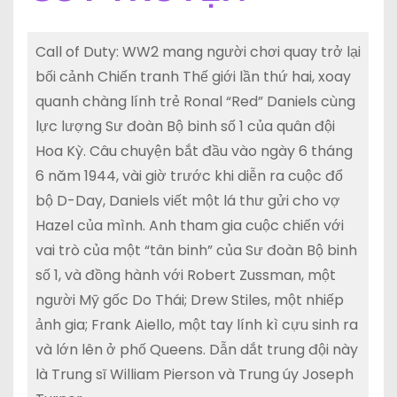
Call of Duty: WW2 mang người chơi quay trở lại
bối cảnh Chiến tranh Thế giới lần thứ hai, xoay
quanh chàng lính trẻ Ronal “Red” Daniels cùng
lực lượng Sư đoàn Bộ binh số 1 của quân đội
Hoa Kỳ. Câu chuyện bắt đầu vào ngày 6 tháng
6 năm 1944, vài giờ trước khi diễn ra cuộc đổ
bộ D-Day, Daniels viết một lá thư gửi cho vợ
Hazel của mình. Anh tham gia cuộc chiến với
vai trò của một “tân binh” của Sư đoàn Bộ binh
số 1, và đồng hành với Robert Zussman, một
người Mỹ gốc Do Thái; Drew Stiles, một nhiếp
ảnh gia; Frank Aiello, một tay lính kì cựu sinh ra
và lớn lên ở phố Queens. Dẫn dắt trung đội này
là Trung sĩ William Pierson và Trung úy Joseph