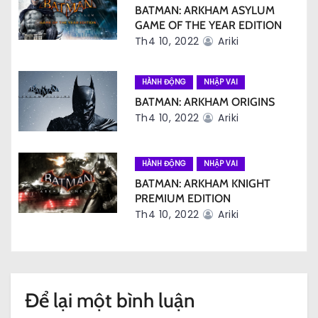
à
BATMAN: ARKHAM ASYLUM
GAME OF THE YEAR EDITION
i
Th4 10, 2022
Ariki
v
HÀNH ĐỘNG
NHẬP VAI
i
BATMAN: ARKHAM ORIGINS
Th4 10, 2022
Ariki
ế
t
HÀNH ĐỘNG
NHẬP VAI
BATMAN: ARKHAM KNIGHT
PREMIUM EDITION
Th4 10, 2022
Ariki
Để lại một bình luận