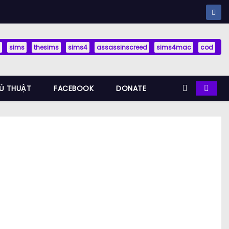
sims
thesims
sims4
assassinscreed
sims4mac
cod
Ủ THUẬT
FACEBOOK
DONATE