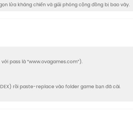
gọn lửa kháng chiến và giải phóng cộng đồng bị bao vây.
act với pass là “www.ovagames.com”).
CODEX) rồi paste-replace vào folder game bạn đã cài.