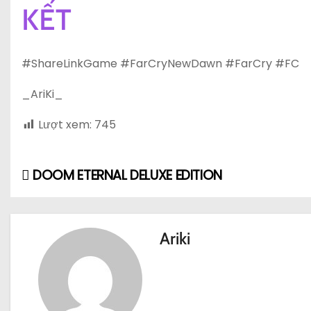
KẾT
#ShareLinkGame #FarCryNewDawn #FarCry #FC
_AriKi_
Lượt xem:
745
DOOM ETERNAL DELUXE EDITION
Đ
i
ề
Ariki
u
h