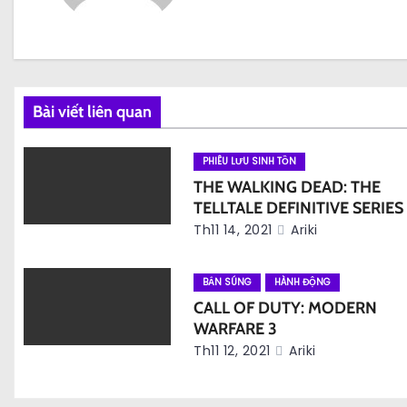
ư
ớ
n
Bài viết liên quan
g
b
PHIÊU LƯU SINH TỒN
THE WALKING DEAD: THE
à
TELLTALE DEFINITIVE SERIES
Th11 14, 2021
Ariki
i
v
BẮN SÚNG
HÀNH ĐỘNG
CALL OF DUTY: MODERN
i
WARFARE 3
Th11 12, 2021
Ariki
ế
t