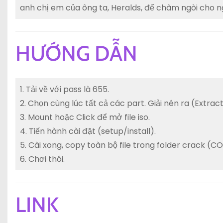
anh chị em của ông ta, Heralds, để châm ngòi cho n
HƯỚNG DẪN
1. Tải về với pass là 655.
2. Chọn cùng lúc tất cả các part. Giải nén ra (Extr
3. Mount hoặc Click để mở file iso.
4. Tiến hành cài đặt (setup/install).
5. Cài xong, copy toàn bộ file trong folder crack (
6. Chơi thôi.
LINK