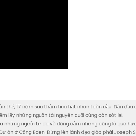
ận thế, 17 năm sau thảm họa hạt nhân toàn cầu. Dẫn đầu 
m lấy những nguồn tài nguyên cuối cùng còn sót lại.
ủa những người tự do và dũng cảm nhưng cũng là quê hư
 Dự án ở Cổng Eden. Đứng lên lãnh đạo giáo phái Joseph S