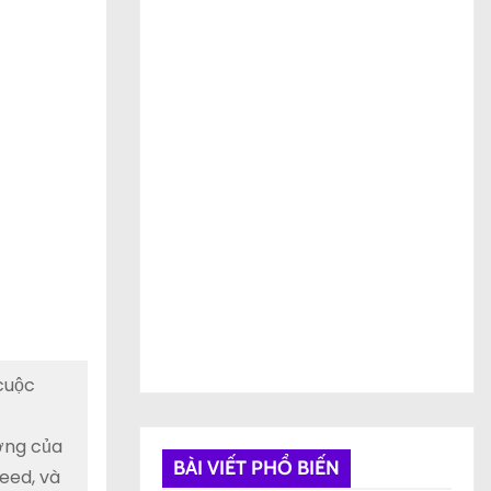
cuộc
ơng của
BÀI VIẾT PHỔ BIẾN
eed, và