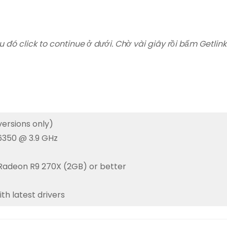
u đó click to continue ở dưới. Chờ vài giây rồi bấm Getlink
versions only)
 6350 @ 3.9 GHz
Radeon R9 270X (2GB) or better
th latest drivers