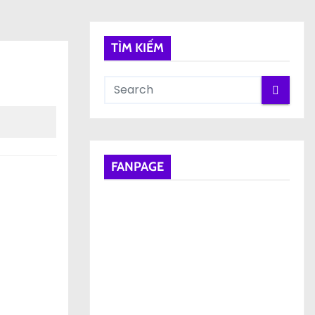
TÌM KIẾM
FANPAGE