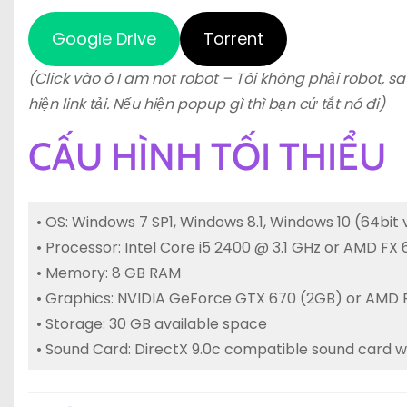
Google Drive
Torrent
(Click vào ô I am not robot – Tôi không phải robot, sa
hiện link tải. Nếu hiện popup gì thì bạn cứ tắt nó đi)
CẤU HÌNH TỐI THIỂU
• OS: Windows 7 SP1, Windows 8.1, Windows 10 (64bit 
• Processor: Intel Core i5 2400 @ 3.1 GHz or AMD FX
• Memory: 8 GB RAM
• Graphics: NVIDIA GeForce GTX 670 (2GB) or AMD 
• Storage: 30 GB available space
• Sound Card: DirectX 9.0c compatible sound card wi