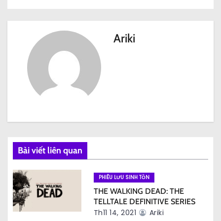
i
ề
Ariki
u
h
ư
ớ
n
g
Bài viết liên quan
b
PHIÊU LƯU SINH TỒN
à
THE WALKING DEAD: THE
TELLTALE DEFINITIVE SERIES
i
Th11 14, 2021
Ariki