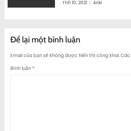
Th11 10, 2021
Ariki
i
ế
t
Để lại một bình luận
Email của bạn sẽ không được hiển thị công khai.
Các
Bình luận
*