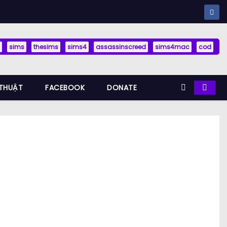
sims
thesims
sims4
assassinscreed
sims4mac
cod
THUẬT
FACEBOOK
DONATE