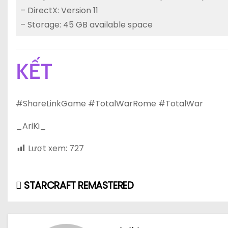
– DirectX: Version 11
– Storage: 45 GB available space
KẾT
#ShareLinkGame #TotalWarRome #TotalWar
_AriKi_
Lượt xem:
727
STARCRAFT REMASTERED
Đ
i