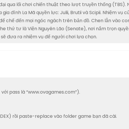
đại qua lối chơi chiến thuật theo lượt truyền thống (TBS).
a đình La Mã quyền lực: Julii, Brutii và Scipii. Nhiệm vụ c
 đế chế đến mọi ngóc ngách trên bản đồ. Chen lẫn vào c
 phe thứ tư là Viện Nguyên Lão (Senate), nơi nắm trọn quy
 sẽ đưa ra nhiệm vụ để người chơi lựa chọn.
act với pass là “www.ovagames.com”).
CODEX) rồi paste-replace vào folder game bạn đã cài.