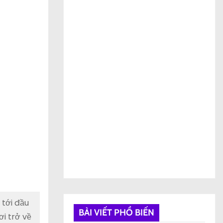
 tới đầu
BÀI VIẾT PHỔ BIẾN
i trở về