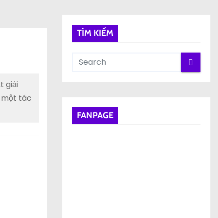
TÌM KIẾM
 giải
i một tác
FANPAGE