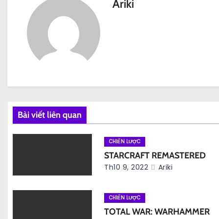
ề
Ariki
u
h
ư
ớ
n
Bài viết liên quan
g
b
CHIẾN LƯỢC
STARCRAFT REMASTERED
à
Th10 9, 2022
Ariki
i
CHIẾN LƯỢC
v
TOTAL WAR: WARHAMMER