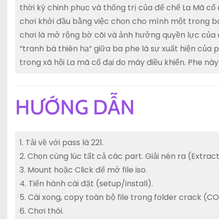
thời kỳ chinh phục và thống trị của đế chế La Mã cổ 
chơi khởi đầu bằng việc chọn cho mình một trong ba gi
chơi là mở rộng bờ cõi và ảnh hưởng quyền lực của
“tranh bá thiên hạ” giữa ba phe là sự xuất hiện của
trong xã hội La mã cổ đại do máy điều khiển. Phe này
HƯỚNG DẪN
1. Tải về với pass là 221.
2. Chọn cùng lúc tất cả các part. Giải nén ra (Extr
3. Mount hoặc Click để mở file iso.
4. Tiến hành cài đặt (setup/install).
5. Cài xong, copy toàn bộ file trong folder crack (
6. Chơi thôi.