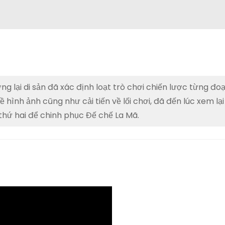
ại di sản đã xác định loạt trò chơi chiến lược từng đoạt
ề hình ảnh cũng như cải tiến về lối chơi, đã đến lúc xem lạ
thứ hai để chinh phục Đế chế La Mã.