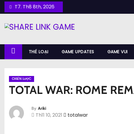
S
T7. Th8 8th, 2026
k
i
p
t
o
THỂ LOẠI
GAME UPDATES
GAME VUI
c
o
n
t
CHIẾN LƯỢC
TOTAL WAR: ROME RE
e
n
t
By
Ariki
Th11 10, 2021
totalwar